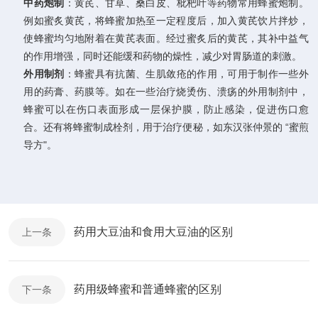
中药炮制
：黄芪、甘草、桑白皮、枇杷叶等药物常用蜂蜜炮制。
例如蜜炙黄芪，将蜂蜜加热至一定程度后，加入黄芪饮片拌炒，
使蜂蜜均匀地附着在黄芪表面。经过蜜炙后的黄芪，其补中益气
的作用增强，同时还能缓和药物的燥性，减少对胃肠道的刺激。
外用制剂
：蜂蜜具有抗菌、生肌敛疮的作用，可用于制作一些外
用的药膏、药膜等。如在一些治疗烧烫伤、溃疡的外用制剂中，
蜂蜜可以在伤口表面形成一层保护膜，防止感染，促进伤口愈
合。还有将蜂蜜制成栓剂，用于治疗便秘，如东汉张仲景的 “蜜煎
导方"。
药用大豆油和食用大豆油的区别
上一条
药用级蜂蜜和普通蜂蜜的区别
下一条