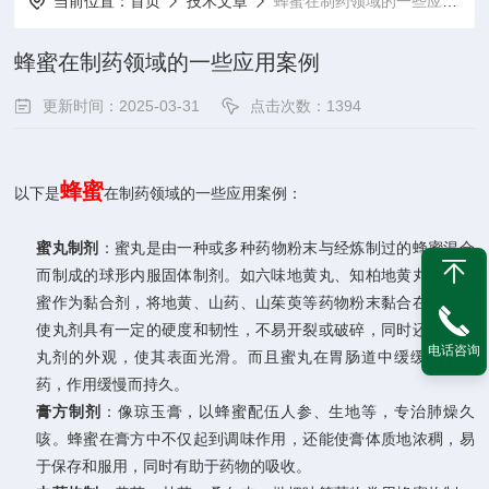
当前位置：
首页
技术文章
蜂蜜​在制药领域的一些应用案例
蜂蜜​在制药领域的一些应用案例
更新时间：2025-03-31
点击次数：1394
蜂蜜
以下是
在制药领域的一些应用案例：
蜜丸制剂
：蜜丸是由一种或多种药物粉末与经炼制过的蜂蜜混合
而制成的球形内服固体制剂。如六味地黄丸、知柏地黄丸等，蜂
蜜作为黏合剂，将地黄、山药、山茱萸等药物粉末黏合在一起，
使丸剂具有一定的硬度和韧性，不易开裂或破碎，同时还能改善
电话咨询
丸剂的外观，使其表面光滑。而且蜜丸在胃肠道中缓缓溶散释
药，作用缓慢而持久。
膏方制剂
：像琼玉膏，以蜂蜜配伍人参、生地等，专治肺燥久
咳。蜂蜜在膏方中不仅起到调味作用，还能使膏体质地浓稠，易
于保存和服用，同时有助于药物的吸收。