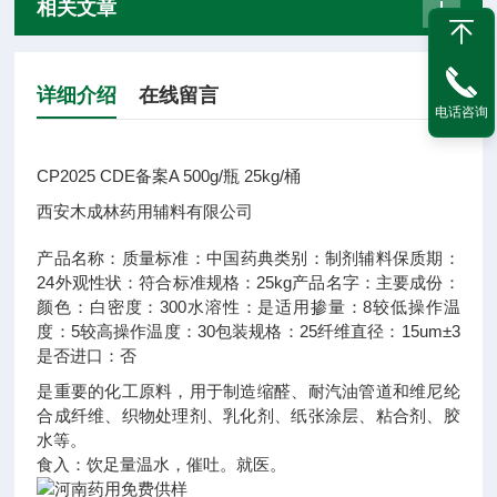
相关文章
详细介绍
在线留言
电话咨询
CP2025 CDE备案A 500g/瓶 25kg/桶
西安木成林药用辅料有限公司
产品名称：
质量标准：
中国药典
类别：
制剂辅料
保质期：
24
外观性状：
符合标准
规格：
25kg
产品名字：
主要成份：
颜色：
白
密度：
300
水溶性：
是
适用掺量：
8
较低操作温
度：
5
较高操作温度：
30
包装规格：
25
纤维直径：
15um±3
是否进口：
否
是重要的化工原料，用于制造缩醛、耐汽油管道和维尼纶
合成纤维、织物处理剂、乳化剂、纸张涂层、粘合剂、胶
水等。
食入：饮足量温水，催吐。就医。