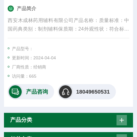
产品简介
西安木成林药用辅料有限公司产品名称：质量标准：中
国药典类别：制剂辅料保质期：24外观性状：符合标准
规格：25kg产品名字：主要成份：颜色：白密度：300
水溶性：是适用掺量：8较低操作温度：5较高操作温
产品型号：
度：30包装规格：25纤维直径：15um±3是否进口：否
更新时间：2024-04-04
是重要的化工原料
厂商性质：经销商
访问量：665
产品咨询
18049650531
产品分类