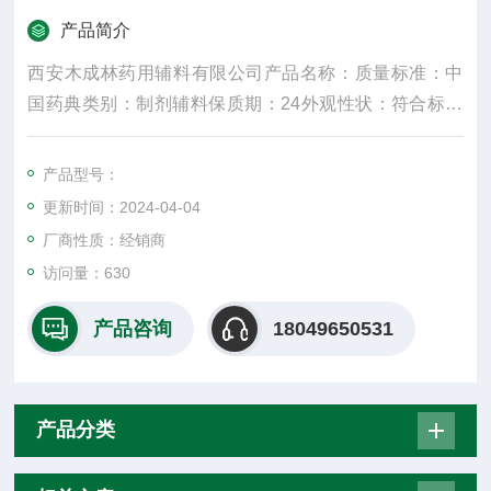
产品简介
西安木成林药用辅料有限公司产品名称：质量标准：中
国药典类别：制剂辅料保质期：24外观性状：符合标准
规格：25kg产品名字：主要成份：颜色：白密度：300
水溶性：是适用掺量：8较低操作温度：5较高操作温
产品型号：
度：30包装规格：25纤维直径：15um±3是否进口：否2
更新时间：2024-04-04
017年10月27日
厂商性质：经销商
访问量：630
产品咨询
18049650531
产品分类