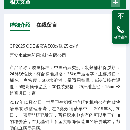
相关文章
详细介绍
在线留言
电话咨询
CP2025 CDE备案A 500g/瓶 25kg/桶
西安木成林药用辅料有限公司
产品名称：
质量标准：
中国药典
类别：
制剂辅料
保质期：
24
外观性状：
符合标准
规格：
25kg
产品名字：
主要成份：
颜色：
白
密度：
300
水溶性：
是
适用掺量：
8
较低操作温
度：
5
较高操作温度：
30
包装规格：
25
纤维直径：
15um±3
是否进口：
否
2017年10月27日，世界卫生组织**症研究机构公布的致物
清单初步整理参考，在3类致物清单中， 2019年5月30
日，一项新**研究发现，普通胶水中含有的可以用于造血
的培养液，在此基础上有望大幅降低造血的培养成本，帮
助白血病等疾病。