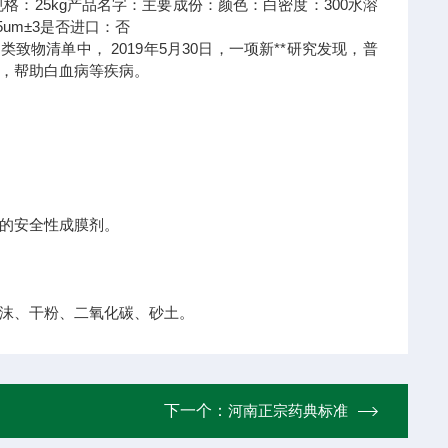
规格：
25kg
产品名字：
主要成份：
颜色：
白
密度：
300
水溶
5um±3
是否进口：
否
类致物清单中， 2019年5月30日，一项新**研究发现，普
，帮助白血病等疾病。
的安全性成膜剂。
沫、干粉、二氧化碳、砂土。
下一个：
河南正宗药典标准