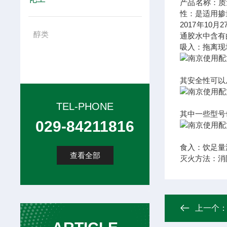
产品名称：
质
性：
是
适用掺
2017年10
醇类
通胶水中含有
吸入：拖离现
其安全性可以
TEL-PHONE
其中一些型号
029-84211816
食入：饮足量
查看全部
灭火方法：消
上一个