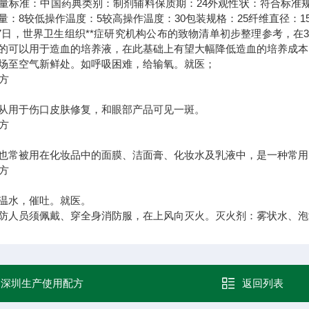
量标准：
中国药典
类别：
制剂辅料
保质期：
24
外观性状：
符合标准
量：
8
较低操作温度：
5
较高操作温度：
30
包装规格：
25
纤维直径：
1
月27日，世界卫生组织**症研究机构公布的致物清单初步整理参考，在3
的可以用于造血的培养液，在此基础上有望大幅降低造血的培养成本
场至空气新鲜处。如呼吸困难，给输氧。就医；
从用于伤口皮肤修复，和眼部产品可见一斑。
也常被用在化妆品中的面膜、洁面膏、化妆水及乳液中，是一种常用
温水，催吐。就医。
防人员须佩戴、穿全身消防服，在上风向灭火。灭火剂：雾状水、泡
：
深圳生产使用配方
返回列表