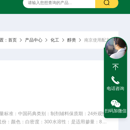
二甲硅油
药用甘露醇
药用羟苯丙酯
药用阿拉伯胶
置：
首页
产品中心
化工
醇类
南京使用配方
电话咨询
扫码加微信
量标准：中国药典类别：制剂辅料保质期：24外观性
成份：颜色：白密度：300水溶性：是适用掺量：8较
5纤维直径：15um±3是否进口：否2017年10月27