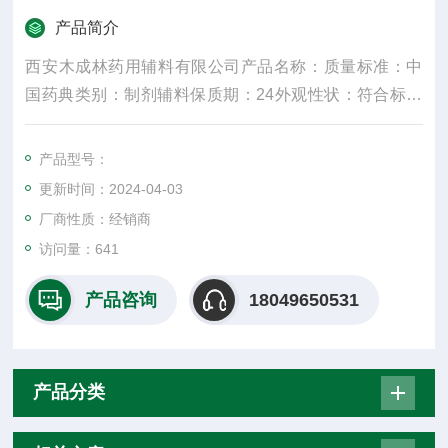
产品简介
西安木成林药用辅料有限公司产品名称：质量标准：中
国药典类别：制剂辅料保质期：24外观性状：符合标准
规格：25kg产品名字：主要成份：颜色：白密度：300
水溶性：是适用掺量：8较低操作温度：5较高操作温
产品型号：
度：30包装规格：25纤维直径：15um±3是否进口：
更新时间：2024-04-03
否：**化合物，白状、絮状或粉末状固体，无味
厂商性质：经销商
访问量：641
产品咨询
18049650531
产品分类