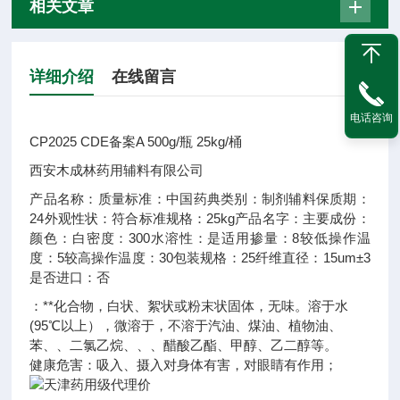
相关文章
详细介绍
在线留言
电话咨询
CP2025 CDE备案A 500g/瓶 25kg/桶
西安木成林药用辅料有限公司
产品名称：
质量标准：
中国药典
类别：
制剂辅料
保质期：
24
外观性状：
符合标准
规格：
25kg
产品名字：
主要成份：
颜色：
白
密度：
300
水溶性：
是
适用掺量：
8
较低操作温
度：
5
较高操作温度：
30
包装规格：
25
纤维直径：
15um±3
是否进口：
否
：**化合物，白状、絮状或粉末状固体，无味。溶于水
(95℃以上），微溶于，不溶于汽油、煤油、植物油、
苯、、二氯乙烷、、、醋酸乙酯、甲醇、乙二醇等。
健康危害：吸入、摄入对身体有害，对眼睛有作用；