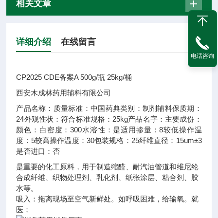
相关文章
详细介绍
在线留言
电话咨询
CP2025 CDE备案A 500g/瓶 25kg/桶
西安木成林药用辅料有限公司
产品名称：
质量标准：
中国药典
类别：
制剂辅料
保质期：
24
外观性状：
符合标准
规格：
25kg
产品名字：
主要成份：
颜色：
白
密度：
300
水溶性：
是
适用掺量：
8
较低操作温
度：
5
较高操作温度：
30
包装规格：
25
纤维直径：
15um±3
是否进口：
否
是重要的化工原料，用于制造缩醛、耐汽油管道和维尼纶
合成纤维、织物处理剂、乳化剂、纸张涂层、粘合剂、胶
水等。
吸入：拖离现场至空气新鲜处。如呼吸困难，给输氧。就
医；