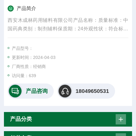
产品简介
西安木成林药用辅料有限公司产品名称：质量标准：中
国药典类别：制剂辅料保质期：24外观性状：符合标准
规格：25kg产品名字：主要成份：颜色：白密度：300
水溶性：是适用掺量：8较低操作温度：5较高操作温
产品型号：
度：30包装规格：25纤维直径：15um±3是否进口：否
更新时间：2024-04-03
是重要的化工原料
厂商性质：经销商
访问量：639
产品咨询
18049650531
产品分类