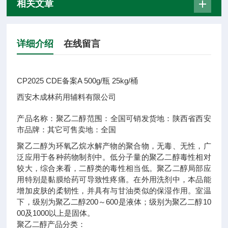
相关文章
详细介绍
在线留言
CP2025 CDE备案A 500g/瓶 25kg/桶
西安木成林药用辅料有限公司
产品名称：
聚乙二醇
范围：
全国可销
发货地：
陕西省西安
市
品牌：
其它
可售卖地：
全国
聚乙二醇为环氧乙烷水解产物的聚合物，无毒、无性，广
泛应用于各种药物制剂中。低分子量的聚乙二醇毒性相对
较大，综合来看，二醇类的毒性相当低。聚乙二醇局部应
用特别是黏膜给药可导致性疼痛。在外用洗剂中，本品能
增加皮肤的柔韧性，并具有与甘油类似的保湿作用。室温
下，级别为聚乙二醇200～600是液体；级别为聚乙二醇10
00及1000以上是固体。
聚乙二醇产品分类：