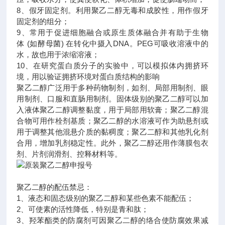
8、假牙固定剂。利用聚乙二醇无毒和成胶性，用作假牙
固定剂的组分；
9、常用于促进细胞融合或原生质体融合并有助于生物
体 (如酵母菌) 在转化中摄入DNA。PEG可吸收溶液中的
水，故也用于浓缩溶液；
10、在研究蛋白质分子的实验中，可以模拟体内拥挤环
境，用以验证拥挤环境对蛋白质结构的影响
聚乙二醇广泛用于多种药物制剂，如剂、局部用制剂、眼
用制剂、口服和直肠用制剂。固体级别的聚乙二醇可以加
入液体聚乙二醇调整黏度，用于局部用软膏；聚乙二醇混
合物可用作栓剂基质；聚乙二醇的水溶液可作为助悬剂或
用于调整其他混悬介质的黏稠度；聚乙二醇和其他乳化剂
合用，增加乳剂稳定性。此外，聚乙二醇还用作薄膜包衣
剂、片剂润滑剂、控释材料等。
聚乙二醇的配伍禁忌：
1、液态和固态级别的聚乙二醇和某些色素不能配伍；
2、可使素的活性降低，特别是青和肽；
3、羟苯酯类的防腐剂可因聚乙二醇的络合使防腐效果减