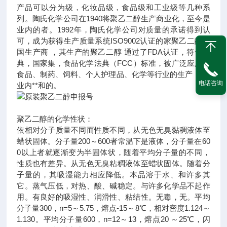
产品可以分为级，化妆品级，食品级和工业级等几种系
列。陶氏化学公司在1940将聚乙二醇生产商业化，至今是
业内的者。1992年，陶氏化学公司对质量的承诺得到认
可，成为获得生产质量系统ISO9002认证的家聚乙二醇美
国生产商 ，其生产的聚乙二醇 通过了FDA认证，符合药
典，国家集，食品化学法典（FCC）标准，被广泛应用于
食品、制药、饲料、个人护理品、化学等行业的生产， 是
电话咨询
业内**和的。
聚乙二醇的化学性状：
依相对分子质量不同而性质不同，从无色无臭黏稠液体至
蜡状固体。分子量200～600者常温下是液体，分子量在60
0以上者就逐渐变为半固体状，随着平均分子量的不同，
性质也有差异。从无色无臭粘稠液体至蜡状固体。随着分
子量的，其吸湿能力相应降低。本品溶于水、和许多其
它。蒸气压低，对热、酸、碱稳定。与许多化学品不起作
用。有良好的吸湿性、润滑性、粘结性。无毒，无。平均
分子量300，n=5～5.75，熔点-15～8℃，相对密度1.124～
1.130。平均分子量600，n=12～13，熔点20 ～25℃，闪