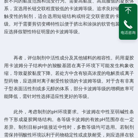
胶不同的黏度范围和流变行为。需要高黏度、高屈服值的凝胶体
系，宜选用长链交联程度较低的卡波姆等级。追求良好铺展性和
触变性的制剂，适合选用短链结构或特定交联密度的卡波姆等
级。对于需要剪切变稀特性以便于挤出和涂抹的软管包装产品，
应选择假塑性特征明显的卡波姆等级。
电话咨询
再者，评估制剂中活性成分及其他辅料的相容性。药用凝胶
用卡波姆分子结构中的羧酸基团在离子环境下可能发生构象收
缩，导致凝胶黏度下降。若处方中含有较高浓度的电解质或离子
型药物，应选择对离子耐受性较强的卡波姆等级。对于含有非离
子型表面活性剂或多元醇的体系，部分卡波姆等级的增稠效率可
能降低，需针对性选择适应性更好的等级。
此外，考虑制剂的pH环境要求。卡波姆在中性至弱碱性条
件下形成凝胶网络结构。各等级卡波姆的有效pH范围存在一定
差异。制剂目标pH值接近中性时，多数等级均可选用。若制剂
需保持弱酸性环境以利于药物稳定性或皮肤耐受，则应选择在较